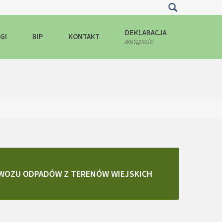
ędą one zamieszczane w Państwa urządzeniu końcowym. Możecie
DEKLARACJA
GI
BIP
KONTAKT
dostępności
OZU ODPADÓW Z TERENÓW WIEJSKICH