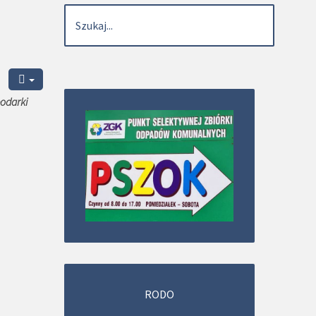
podarki
RODO