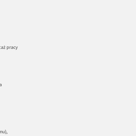
taż pracy
a
nu),