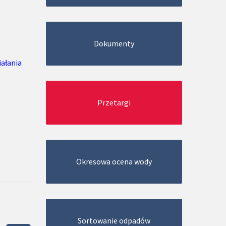
Dokumenty
iałania
Przetargi
Okresowa ocena wody
Sortowanie odpadów