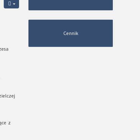
Z
Cennik
zesa
a
ielczej
ące z