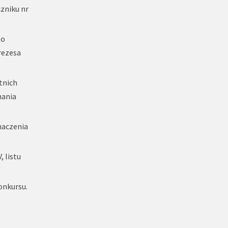
zniku nr
 o
rezesa
tnich
nania
maczenia
 listu
onkursu.