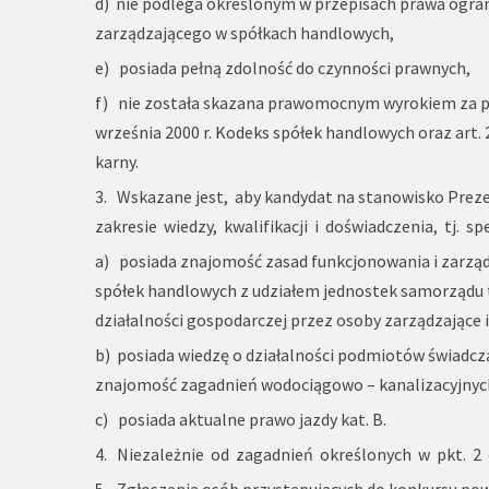
d) nie podlega określonym w przepisach prawa ogr
zarządzającego w spółkach handlowych,
e) posiada pełną zdolność do czynności prawnych,
f) nie została skazana prawomocnym wyrokiem za prze
września 2000 r. Kodeks spółek handlowych oraz art. 2
karny.
3. Wskazane jest, aby kandydat na stanowisko Prez
zakresie wiedzy, kwalifikacji i doświadczenia, tj. sp
a) posiada znajomość zasad funkcjonowania i zarz
spółek handlowych z udziałem jednostek samorządu t
działalności gospodarczej przez osoby zarządzające
b) posiada wiedzę o działalności podmiotów świadcz
znajomość zagadnień wodociągowo – kanalizacyjnyc
c) posiada aktualne prawo jazdy kat. B.
4. Niezależnie od zagadnień określonych w pkt. 2 
5. Zgłoszenia osób przystępujących do konkursu pow