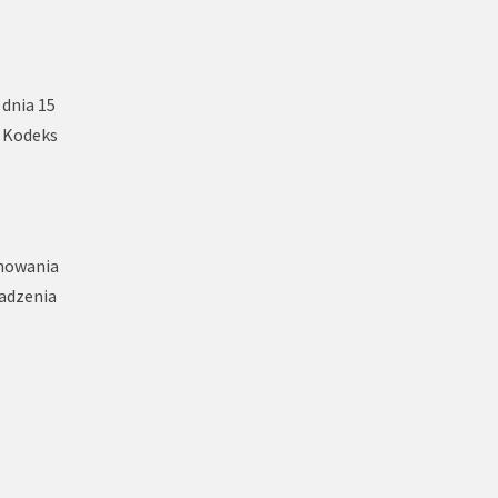
 dnia 15
- Kodeks
onowania
wadzenia