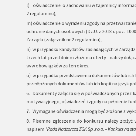
l) oświadczenie o zachowaniu w tajemnicy informac
2 regulaminu),
m) oświadczenie o wyrażeniu zgody na przetwarzanie 
ochronie danych osobowych (Dz.U. z 2018 r. poz. 1
Zarządu (załącznik nr 2 regulaminu),
n) w przypadku kandydatów zasiadających w Zarządzi
trzech lat przed dniem złożenia oferty - należy doł
w/w obowiązków za ten okres,
o) w przypadku przedstawienia dokumentów lub ich ko
przedłożonych dokumentów lub ich kopii na język pol
6. Dokumenty załącza się w poświadczonych przez ka
motywacyjnego, oświadczeń i zgody na pełnienie funk
7. Wymagane oświadczenia mogą być złożone z wyko
8. Pisemne zgłoszenie do konkursu należy złożyć w
napisem
"R
ada
Nadzorcza
ZGK
Sp.
z o.o.
–
Konkurs
na
st