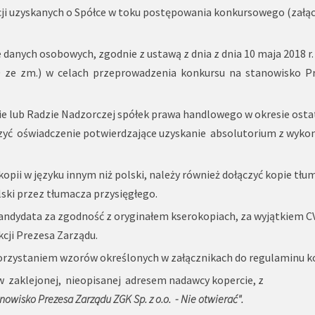
ji uzyskanych o Spółce w toku postępowania konkursowego (załąc
danych osobowych, zgodnie z ustawą z dnia z dnia 10 maja 2018 r.
000 ze zm.) w celach przeprowadzenia konkursu na stanowisko P
e lub Radzie Nadzorczej spółek prawa handlowego w okresie osta
ączyć oświadczenie potwierdzające uzyskanie absolutorium z wyko
pii w języku innym niż polski, należy również dołączyć kopie tłu
ski przez tłumacza przysięgłego.
ndydata za zgodność z oryginałem kserokopiach, za wyjątkiem CV,
cji Prezesa Zarządu.
rzystaniem wzorów określonych w załącznikach do regulaminu k
 zaklejonej, nieopisanej adresem nadawcy kopercie, z
anowisko Prezesa
Zarządu
ZGK Sp. z o.o.
-
Nie otwierać".