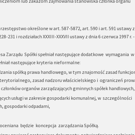
aniczeniom lub zakazom zajmowania stanowiska członka organu
stępstwo określone w art. 587-5872, art. 590 i art. 591 ustawy z
28-231 i rozdziałach XXXIII-XXXVII ustawy z dnia 6 czerwca 1997 r. 
esa Zarządu Spółki spełniał następujące dodatkowe wymagania w
ełniał następujące kryteria nieformalne:
ądzania spółką prawa handlowego, w tym znajomość zasad funkcj
erytorialnego, zasad nadzoru właścicielskiego i ograniczeń pro
 i członków organów zarządzających gminnych spółek handlowych,
ących usługi w zakresie gospodarki komunalnej, w szczególności
h, gospodarki odpadami,
oceniana będzie koncepcja zarządzania Spółką.
inny zawierać następujące dokumenty, potwierdzające spełnienie