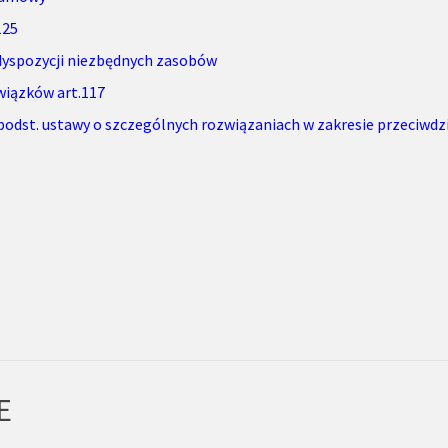
125
 dyspozycji niezbędnych zasobów
wiązków art.117
podst. ustawy o szczególnych rozwiązaniach w zakresie przeciwdz
E