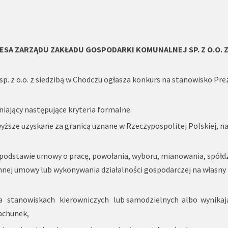
ESA
ZARZĄDU
ZAKŁADU GOSPODARKI KOMUNALNEJ SP. Z O.O.
. z o.o. z siedzibą w Chodczu ogłasza konkurs na stanowisko Pre
iający następujące kryteria formalne:
yższe uzyskane za granicą uznane w Rzeczypospolitej Polskiej, n
a podstawie umowy o pracę, powołania, wyboru, mianowania, spółdz
innej umowy lub wykonywania działalności gospodarczej na własny
a stanowiskach kierowniczych lub samodzielnych albo wynikaj
achunek,