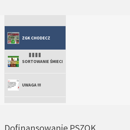
ZGK Chodecz
Uwaga !!!
ZGK Chodecz
Sortowanie śmieci
ZGK CHODECZ
SORTOWANIE ŚMIECI
UWAGA !!!
ZGK CHODECZ
Dofinansowanie PSZOK