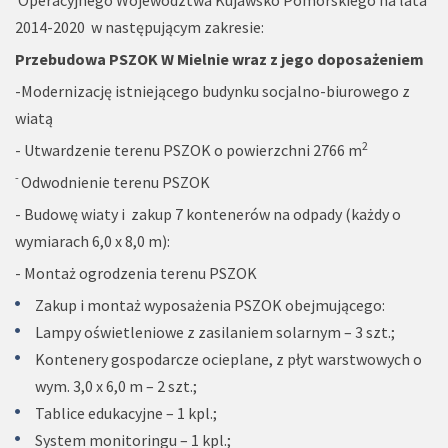
Operacyjnego Województwa Kujawsko Pomorskiego na lata
2014-2020 w następującym zakresie:
Przebudowa PSZOK W Mielnie wraz z jego doposażeniem
-Modernizację istniejącego budynku socjalno-biurowego z
wiatą
2
- Utwardzenie terenu PSZOK o powierzchni 2766 m
-
Odwodnienie terenu PSZOK
- Budowę wiaty i zakup 7 kontenerów na odpady (każdy o
wymiarach 6,0 x 8,0 m):
- Montaż ogrodzenia terenu PSZOK
Zakup i montaż wyposażenia PSZOK obejmującego:
Lampy oświetleniowe z zasilaniem solarnym – 3 szt.;
Kontenery gospodarcze ocieplane, z płyt warstwowych o
wym. 3,0 x 6,0 m – 2 szt.;
Tablice edukacyjne – 1 kpl.;
System monitoringu – 1 kpl.;