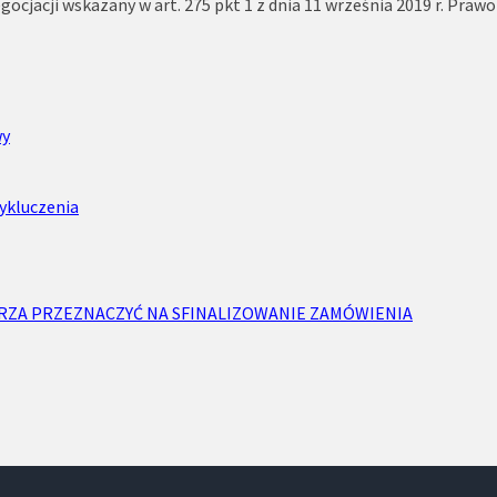
ocjacji wskazany w art. 275 pkt 1 z dnia 11 września 2019 r. Pra
wy
wykluczenia
ERZA PRZEZNACZYĆ NA SFINALIZOWANIE ZAMÓWIENIA