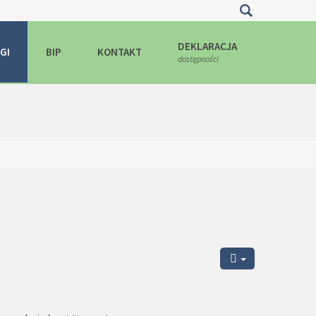
ędą one zamieszczane w Państwa urządzeniu końcowym. Możecie
DEKLARACJA
GI
BIP
KONTAKT
dostępności