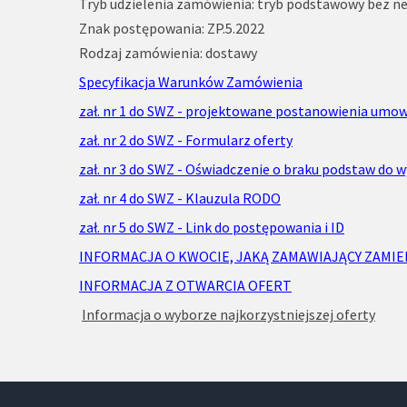
Tryb udzielenia zamówienia: tryb podstawowy bez neg
Znak postępowania: ZP.5.2022
ZGK CHODECZ
Rodzaj zamówienia: dostawy
Specyfikacja Warunków Zamówienia
zał. nr 1 do SWZ - projektowane postanowienia umo
zał. nr 2 do SWZ - Formularz oferty
zał. nr 3 do SWZ - Oświadczenie o braku podstaw do 
zał. nr 4 do SWZ - Klauzula RODO
zał. nr 5 do SWZ - Link do postępowania i ID
INFORMACJA O KWOCIE, JAKĄ ZAMAWIAJĄCY ZAMI
INFORMACJA Z OTWARCIA OFERT
Informacja o wyborze najkorzystniejszej oferty