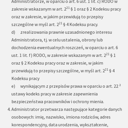
Administratorze, w oparciu o art. 6 ust. 1 lit. c) RODO w
21
zakresie wskazanym w art. 2
§ 1 oraz § 2 Kodeksu pracy
oraz w zakresie, w jakim przewidują to przepisy
21
szczególne w myśl art. 2
§ 4 Kodeksu pracy.
d) zrealizowania prawnie uzasadnionego interesu
Administratora, tj. w celu ustalenia, obrony lub
dochodzenia ewentualnych roszczeń, w oparciu o art. 6
21
ust. 1 lit. f) RODO, w zakresie wskazanym w art. 2
§ 1
oraz § 2 Kodeksu pracy oraz w zakresie, w jakim
21
przewidują to przepisy szczególne, w myśl art. 2
§ 4
Kodeksu pracy
e) wynikającym z przepisów prawa w oparciu o art. 22 ²
ustawy kodeks pracy w zakresie zapewnienia
bezpieczeństwa pracowników i ochrony mienia.
Administrator przetwarza następujące kategorie danych
osobowych: imię, nazwisko, imiona rodziców, adres
korespondencyjny, data urodzenia, wykształcenie,