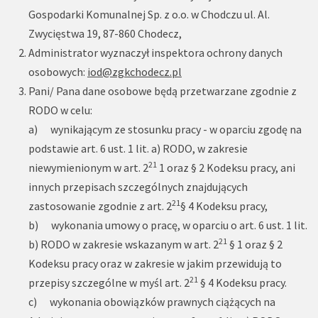
Gospodarki Komunalnej Sp. z o.o. w Chodczu ul. Al.
Zwycięstwa 19, 87-860 Chodecz,
Administrator wyznaczył inspektora ochrony danych
osobowych:
iod@zgkchodecz.pl
Pani/ Pana dane osobowe będą przetwarzane zgodnie z
RODO w celu:
a) wynikającym ze stosunku pracy - w oparciu zgodę na
podstawie art. 6 ust. 1 lit. a) RODO, w zakresie
21
niewymienionym w art. 2
1 oraz § 2 Kodeksu pracy, ani
innych przepisach szczególnych znajdujących
21
zastosowanie zgodnie z art. 2
§ 4 Kodeksu pracy,
b) wykonania umowy o pracę, w oparciu o art. 6 ust. 1 lit.
21
b) RODO w zakresie wskazanym w art. 2
§ 1 oraz § 2
Kodeksu pracy oraz w zakresie w jakim przewidują to
21
przepisy szczególne w myśl art. 2
§ 4 Kodeksu pracy.
c) wykonania obowiązków prawnych ciążących na