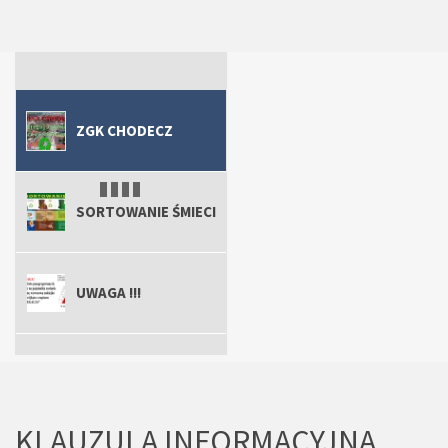
ZGK Chodecz
Uwaga !!!
ZGK Chodecz
Sortowanie śmieci
ZGK CHODECZ
SORTOWANIE ŚMIECI
UWAGA !!!
ZGK CHODECZ
KLAUZULA INFORMACYJNA