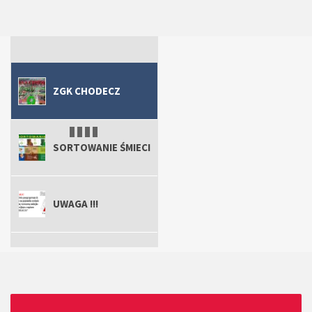
ZGK Chodecz
Uwaga !!!
ZGK Chodecz
Sortowanie śmieci
ZGK CHODECZ
SORTOWANIE ŚMIECI
UWAGA !!!
ZGK CHODECZ