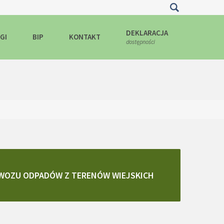
ędą one zamieszczane w Państwa urządzeniu końcowym. Możecie
DEKLARACJA
GI
BIP
KONTAKT
dostępności
OZU ODPADÓW Z TERENÓW WIEJSKICH