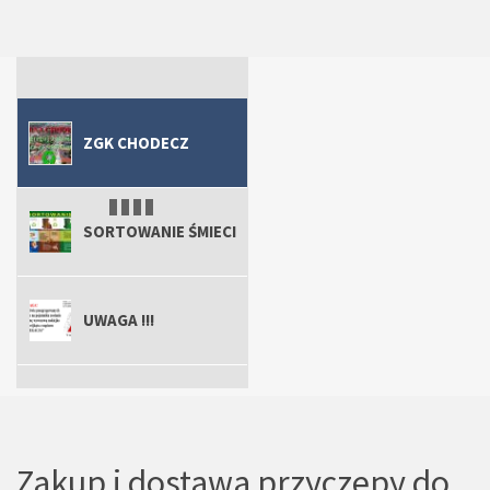
ZGK Chodecz
Uwaga !!!
ZGK Chodecz
Sortowanie śmieci
ZGK CHODECZ
SORTOWANIE ŚMIECI
UWAGA !!!
ZGK CHODECZ
Zakup i dostawa przyczepy do